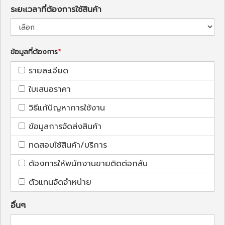
ระยะเวลาที่ต้องการใช้สินค้า
ข้อมูลที่ต้องการ
รายละเอียด
ใบเสนอราคา
วิธีแก้ปัญหาการใช้งาน
ข้อมูลการจัดส่งสินค้า
ทดสอบใช้สินค้า/บริการ
ต้องการให้พนักงานขายติดต่อกลับ
ตัวแทนจัดจำหน่าย
อื่นๆ