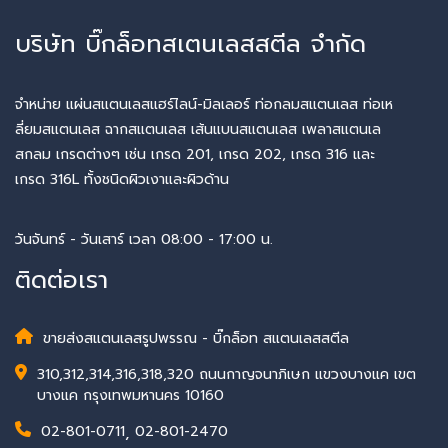
บริษัท บิ๊กล็อทสเตนเลสสตีล จำกัด
จำหน่าย แผ่นสแตนเลสแฮร์ไลน์-มิลเลอร์ ท่อกลมสแตนเลส ท่อเห
ลี่ยมสแตนเลส ฉากสแตนเลส เส้นแบนสแตนเลส เพลาสแตนเล
สกลม เกรดต่างๆ เช่น เกรด 201, เกรด 202, เกรด 316 และ
เกรด 316L ทั้งชนิดผิวเงาและผิวด้าน
วันจันทร์ - วันเสาร์ เวลา 08:00 - 17:00 น.
ติดต่อเรา
ขายส่งสแตนเลสรูปพรรณ - บิ๊กล็อท สแตนเลสสตีล
310,312,314,316,318,320 ถนนกาญจนาภิเษก แขวงบางแค เขต
บางแค กรุงเทพมหานคร 10160
02-801-0711
,
02-801-2470