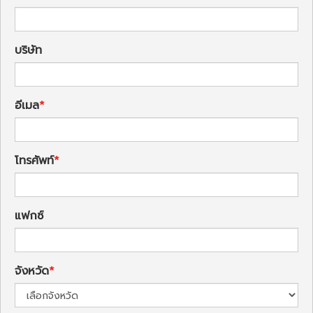
บริษัท
อีเมล
โทรศัพท์
แฟกซ์
จังหวัด