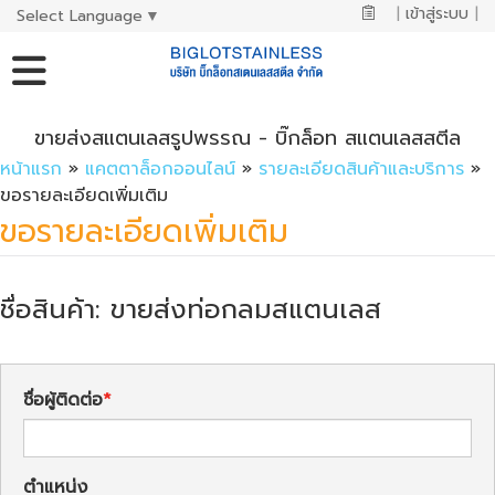
|
เข้าสู่ระบบ
|
Select Language
▼
ขายส่งสแตนเลสรูปพรรณ - บิ๊กล็อท สแตนเลสสตีล
หน้าแรก
»
แคตตาล็อกออนไลน์
»
รายละเอียดสินค้าและบริการ
»
ขอรายละเอียดเพิ่มเติม
ขอรายละเอียดเพิ่มเติม
ชื่อสินค้า: ขายส่งท่อกลมสแตนเลส
ชื่อผู้ติดต่อ
ตำแหน่ง