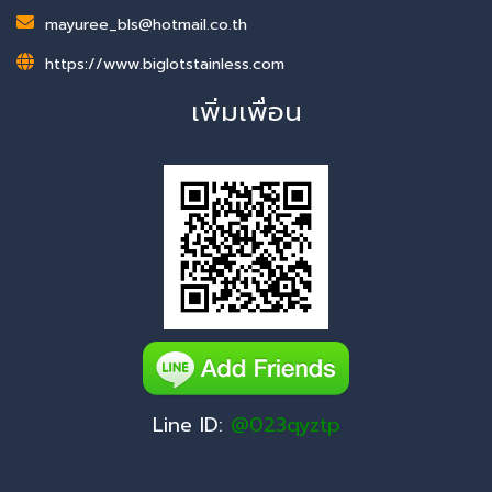
mayuree_bls@hotmail.co.th
https://www.biglotstainless.com
เพิ่มเพื่อน
Line ID:
@023qyztp