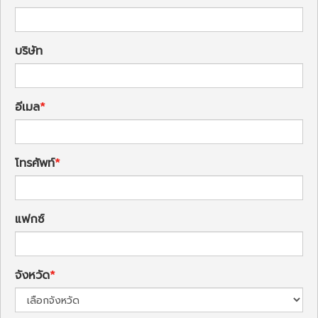
บริษัท
อีเมล
โทรศัพท์
แฟกซ์
จังหวัด