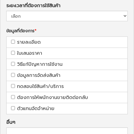
ระยะเวลาที่ต้องการใช้สินค้า
ข้อมูลที่ต้องการ
รายละเอียด
ใบเสนอราคา
วิธีแก้ปัญหาการใช้งาน
ข้อมูลการจัดส่งสินค้า
ทดสอบใช้สินค้า/บริการ
ต้องการให้พนักงานขายติดต่อกลับ
ตัวแทนจัดจำหน่าย
อื่นๆ