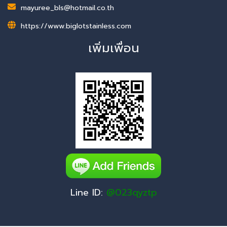
mayuree_bls@hotmail.co.th
https://www.biglotstainless.com
เพิ่มเพื่อน
Line ID:
@023qyztp