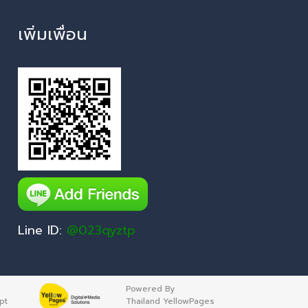
เพิ่มเพื่อน
Line ID:
@023qyztp
Powered By
pt
Thailand YellowPages