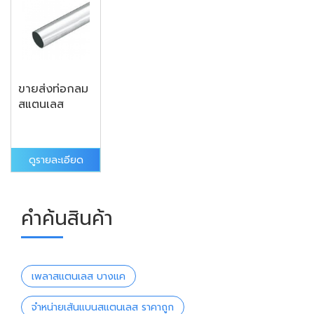
ขายส่งท่อกลม
สแตนเลส
ดูรายละเอียด
คำค้นสินค้า
เพลาสแตนเลส บางแค
จำหน่ายเส้นแบนสแตนเลส ราคาถูก