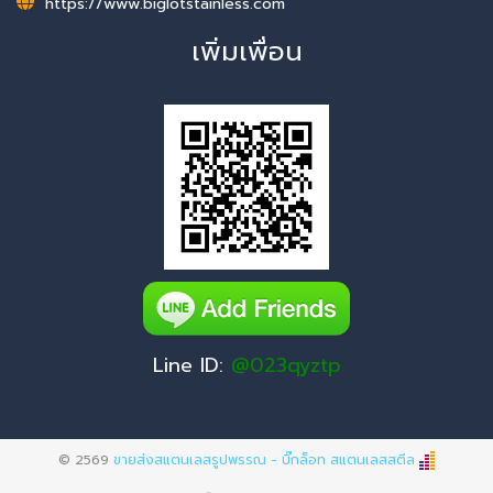
https://www.biglotstainless.com
เพิ่มเพื่อน
Line ID:
@023qyztp
© 2569
ขายส่งสแตนเลสรูปพรรณ - บิ๊กล็อท สแตนเลสสตีล