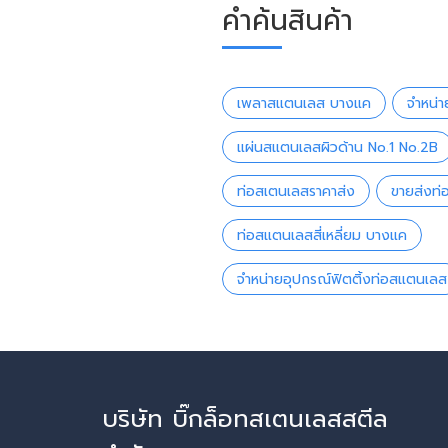
คำค้นสินค้า
เพลาสแตนเลส บางแค
จำหน่
แผ่นสแตนเลสผิวด้าน No.1 No.2B
ท่อสเตนเลสราคาส่ง
ขายส่งท
ท่อสแตนเลสสี่เหลี่ยม บางแค
จำหน่ายอุปกรณ์ฟิตติ้งท่อสแตนเลส
บริษัท บิ๊กล็อทสเตนเลสสตีล