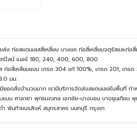
ส่ง ท่อสแตนเลสสี่เหลี่ยม บางแค ท่อสี่เหลี่ยมจตุรัสและท่อส
แฮร์ไลน์ เบอร์ 180, 240, 400, 600, 800
นเลส ท่อสี่เหลี่ยมแบน เกรด 304 แท้ 100%, เกรด 201, เกร
3.0 มม.
า มียอดสั่งจำนวนมาก เรามีบริการจัดส่งสแตนเลสในพื้นที่ 
ทุ่มแบน ศาลายา พุทธมณฑล เอกชัย-บางบอน บางขุนเทียน พ
ำ พันท้ายนรสิงห์ สมุทรสาคร นนทบุรี กรุงเท