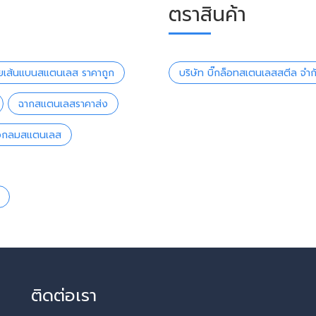
ตราสินค้า
ายเส้นแบนสแตนเลส ราคาถูก
บริษัท บิ๊กล็อทสเตนเลสสตีล จำก
ฉากสแตนเลสราคาส่ง
่อกลมสแตนเลส
ติดต่อเรา