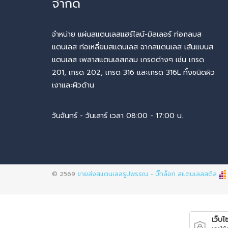
จำกัด
จำหน่าย แผ่นสแตนเลสแฮร์ไลน์-มิลเลอร์ ท่อกลมส
แตนเลส ท่อเหลี่ยมสแตนเลส ฉากสแตนเลส เส้นแบนส
แตนเลส เพลาสแตนเลสกลม เกรดต่างๆ เช่น เกรด
201, เกรด 202, เกรด 316 และเกรด 316L ทั้งชนิดผิว
เงาและผิวด้าน
วันจันทร์ - วันเสาร์ เวลา 08:00 - 17:00 น.
© 2569
ขายส่งสแตนเลสรูปพรรณ - บิ๊กล็อท สแตนเลสสตีล
เว็บไซ