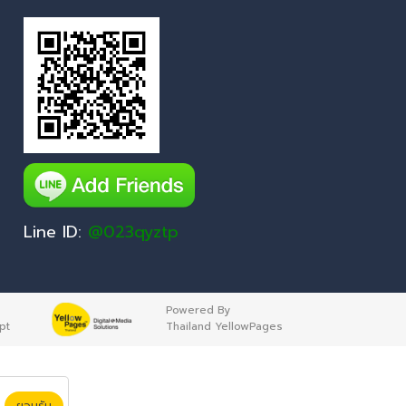
Line ID:
@023qyztp
Powered By
pt
Thailand YellowPages
ยอมรับ