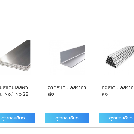
่นสแตนเลสผิว
ฉากสแตนเลสราคา
ท่อสเตนเลสราค
าน No.1 No.2B
ส่ง
ส่ง
ดูรายละเอียด
ดูรายละเอียด
ดูรายละเอียด